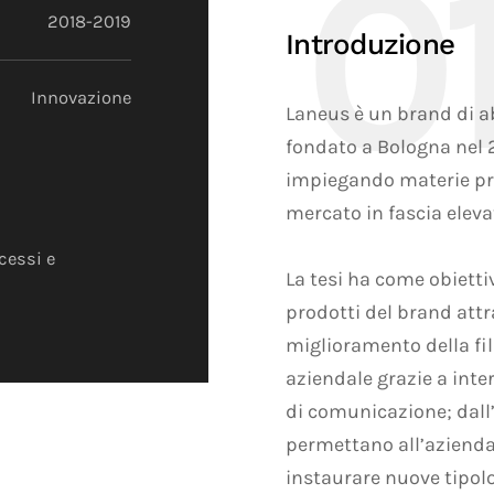
2018-2019
Introduzione
Innovazione
Laneus è un brand di ab
fondato a Bologna nel 2
impiegando materie pri
mercato in fascia eleva
cessi e
La tesi ha come obiettiv
prodotti del brand attra
miglioramento della fi
aziendale grazie a inter
di comunicazione; dall’
permettano all’azienda
instaurare nuove tipolog