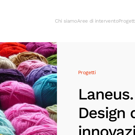
Chi siamo
Aree di intervento
Progett
Progetti
Laneus.
Design d
innovaz