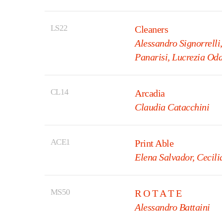
LS22
Cleaners
Alessandro Signorrell
Panarisi, Lucrezia Od
CL14
Arcadia
Claudia Catacchini
ACE1
Print Able
Elena Salvador, Cecil
MS50
R O T A T E
Alessandro Battaini