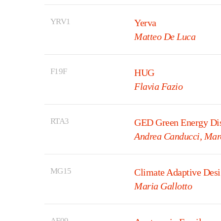
YRV1
Yerva
Matteo De Luca
F19F
HUG
Flavia Fazio
RTA3
GED Green Energy Dis
Andrea Canducci, Marc
MG15
Climate Adaptive Des
Maria Gallotto
AF09