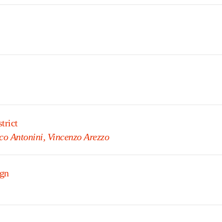
trict
o Antonini, Vincenzo Arezzo
ign