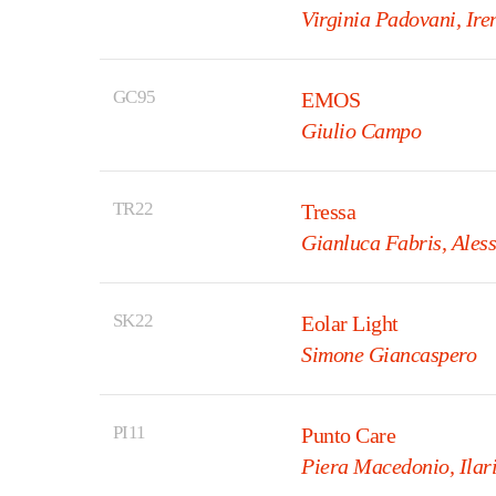
Virginia Padovani, Ire
GC95
EMOS
Giulio Campo
TR22
Tressa
Gianluca Fabris, Aless
SK22
Eolar Light
Simone Giancaspero
PI11
Punto Care
Piera Macedonio, Ilar