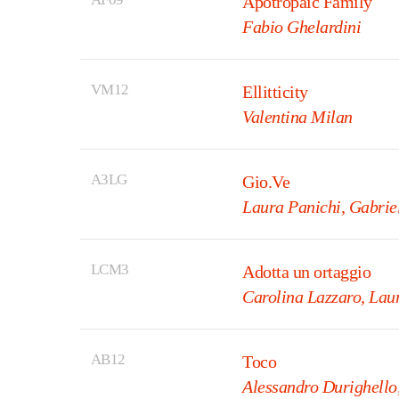
Apotropaic Family
Fabio Ghelardini
VM12
Ellitticity
Valentina Milan
A3LG
Gio.Ve
Laura Panichi, Gabriel
LCM3
Adotta un ortaggio
Carolina Lazzaro, Lau
AB12
Toco
Alessandro Durighello